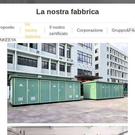
La nostra fabbrica
La
roposito
Il nostro
nostra
Corporazione
Gruppo&Filia
certificato
fabbrica
NKEEYA