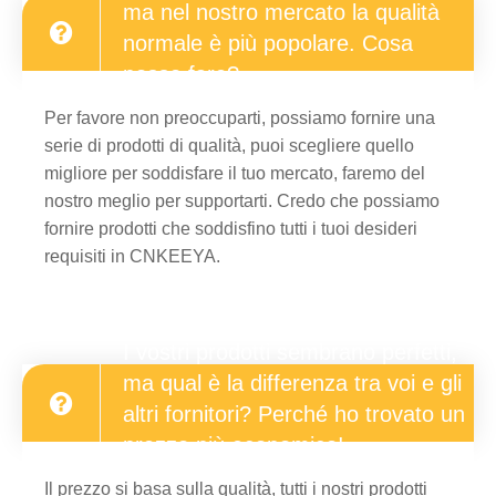
ma nel nostro mercato la qualità
normale è più popolare. Cosa
posso fare?
Per favore non preoccuparti, possiamo fornire una
serie di prodotti di qualità, puoi scegliere quello
migliore per soddisfare il tuo mercato, faremo del
Live
nostro meglio per supportarti. Credo che possiamo
fornire prodotti che soddisfino tutti i tuoi desideri
requisiti in CNKEEYA.
I vostri prodotti sembrano perfetti,
ma qual è la differenza tra voi e gli
altri fornitori? Perché ho trovato un
prezzo più economico!
Il prezzo si basa sulla qualità, tutti i nostri prodotti