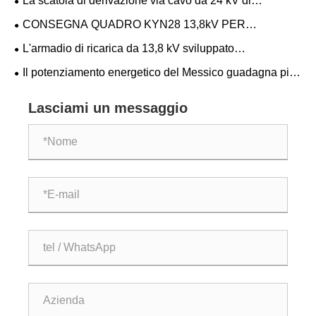
La scatola di derivazione via cavo da 24 kV di
Division
CNKEEYA entra in funzione in Messico, rafforzando la
CONSEGNA QUADRO KYN28 13,8kV PER
rete elettrica locale
PROGETTO DATA CENTER AMERICANO
L'armadio di ricarica da 13,8 kV sviluppato
internamente da CNKEEYA si è installato con successo
Il potenziamento energetico del Messico guadagna più
nel data center degli Stati Uniti
slancio in Cina - Le unità principali del Ring CNKEEYA si
assicurano un ordine ripetuto per un progetto chiave
Lasciami un messaggio