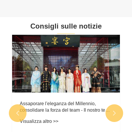
Consigli sulle notizie
Assaporare l'eleganza del Millennio,
consolidare la forza del team - Il nostro team


di team building entra nel banchetto del
Visualizza altro >>
palazzo di Hangzhou per sperimentare la
vita dell'antico palazzo