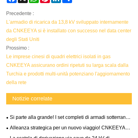
Precedente :
L'armadio di ricarica da 13,8 kV sviluppato internamente
da CNKEEYA si è installato con successo nel data center
degli Stati Uniti
Prossimo :
Le imprese cinesi di quadri elettrici isolati in gas
CNKEEYA assicurano ordini ripetuti su larga scala dalla
Turchia e prodotti multi-unità potenziano l'aggiornamento
della rete
Notizie correlate
Si parte alla grande! I set completi di armadi sotterranei
di CNKEEYA Electric spediti al progetto del data center
Alleanza strategica per un nuovo viaggio! CNKEEYA
dell'Ohio negli Stati Uniti
premiato come partner strategico 2026 di ABB Electrical